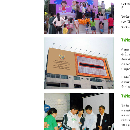
เยาวช
นี้
โฟร์อ
เจท ใช
ชุมชน
โฟร์อ
ด้วยท
ซีเอ็
จัดหา
ฉลองว
มายุค
บริษัท
ด่วนส
ขึ้นป้
โฟร์อ
โฟร์อา
ท่านอภ
และบริ
เพื่อช
100 ชุ