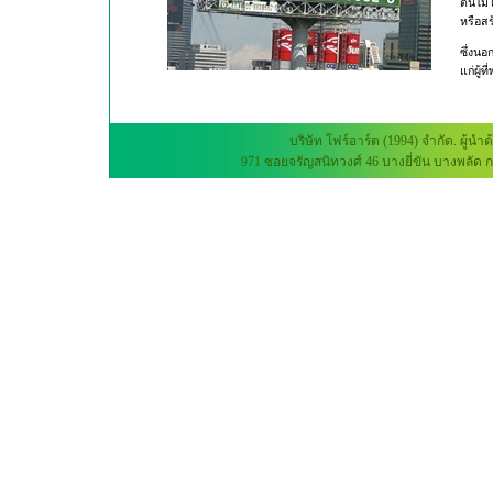
ต้นไม
หรือสร
ซึ่งนอ
แก่ผู้ท
บริษัท โฟร์อาร์ต (1994) จำกัด. 
971 ซอยจรัญสนิทวงศ์ 46 บางยี่ขัน บางพลัด กร