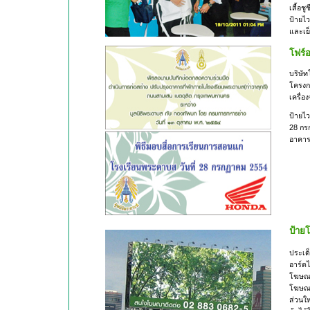
เสื้อช
ป้ายไว
และเย็
โฟร์อ
บริษัท
โครงก
เครื่อ
ป้ายไว
28 กร
อาคารท
ป้ายโ
ประเด็
อาร์ตไ
โฆษณาท
โฆษณาส
ส่วนใหญ